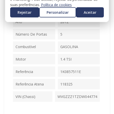
Ficha Informativa
suas preferências.
Política de cookies
Modelo
TOURAN (1T3)
Rejeitar
Personalizar
Aceitar
Ano
2012
Número De Portas
5
Combustível
GASOLINA
Motor
1.4 TSI
Referência
1K0857511E
Referência Atena
118325
VIN (Chassi)
WVGZZZ1TZDW044774