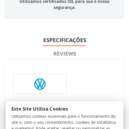
Utilizamos certificados SSL para sua e nossa
segurança.
ESPECIFICAÇÕES
REVIEWS
Referência
118325
Este Site Utiliza Cookies
Disponível
1 Item
Utilizamos cookies essenciais para o funcionamento do
site e, com o seu consentimento, cookies de estatística
e marketing. Pode aceitar, rejeitar ou personalizar as