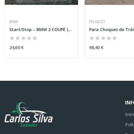
BMW
PEUGEOT
Start/Stop – BMW 2 COUPÉ (F22, F87)
24,60 €
98,40 €
IN
Entr
Polí