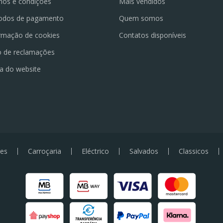
os e condições
Mais vendidos
odos de pagamento
Quem somos
rmação de cookies
Contatos disponíveis
o de reclamações
a do website
es
Carroçaria
Eléctrico
Salvados
Classicos