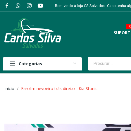
Bem-vindo à loja CS Salvados. Caso tenha a
C
SUPORT
Categorias
Início
Farolim nevoeiro trás direito - Kia Stonic