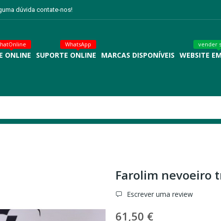
lguma dúvida contate-nos!
hatOnline
WhatsApp
vender 
E ONLINE
SUPORTE ONLINE
MARCAS DISPONÍVEIS
WEBSITE E
Farolim nevoeiro tr
Escrever uma review
61,50 €