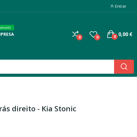
Entrar
salvado
0,00 €
MPRESA
0
0
0
ás direito - Kia Stonic