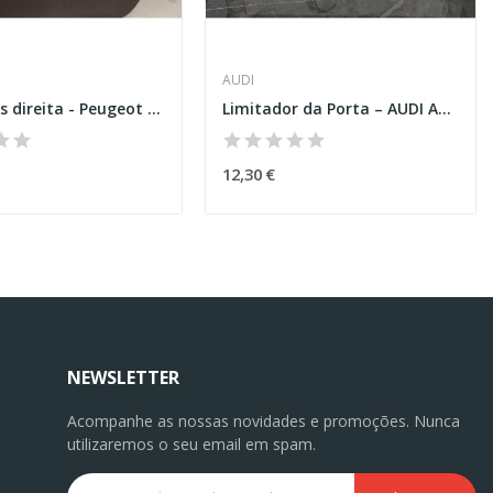
AUDI
Porta trás direita - Peugeot 308 SW II
Limitador da Porta – AUDI A1 (8X1, 8XK)
12,30 €
NEWSLETTER
Acompanhe as nossas novidades e promoções. Nunca
utilizaremos o seu email em spam.