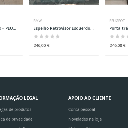
BMW
PEUGEOT
Para Choques de Trás – PEUGEOT 308 SW II
Espelho Retrovisor Esquerdo – BMW 2 COUPÉ (F22,...
246,00 €
246,00 €
FORMAÇÃO LEGAL
APOIO AO CLIENTE
egas de produtos
Conta pessoal
tica de privacidade
Novidades na loja