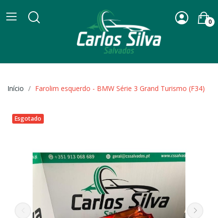
0
Início
Farolim esquerdo - BMW Série 3 Grand Turismo (F34)
Esgotado