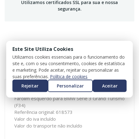
Utilizamos certificados SSL para sua e nossa
segurança.
DESCRIÇÃO
Este Site Utiliza Cookies
Utilizamos cookies essenciais para o funcionamento do
ESPECIFICAÇÕES
site e, com o seu consentimento, cookies de estatística
e marketing. Pode aceitar, rejeitar ou personalizar as
REVIEWS
suas preferências.
Política de cookies
Rejeitar
Personalizar
Aceitar
Farolim esquerdo para BMW Série 3 Grand Turismo
(F34)
Referência original: 618573
Valor do iva incluído
Valor do transporte não incluído