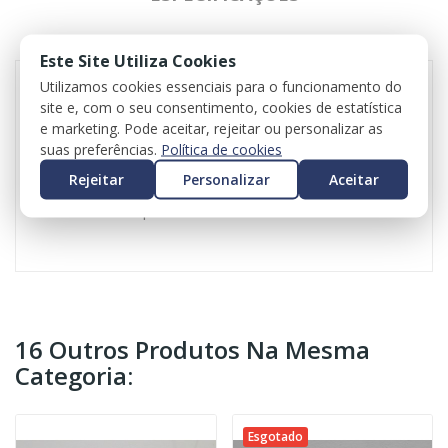
REVIEWS
Este Site Utiliza Cookies
Utilizamos cookies essenciais para o funcionamento do
site e, com o seu consentimento, cookies de estatística
Régua de injeção e injetores para Volkswagen UP
e marketing. Pode aceitar, rejeitar ou personalizar as
Referência da régua - 04C133313R
suas preferências.
Política de cookies
Referência dos injetores - 04E906031F
Rejeitar
Personalizar
Aceitar
Valor do iva incluído
Valor do transporte não incluído
16 Outros Produtos Na Mesma
Categoria:
Esgotado