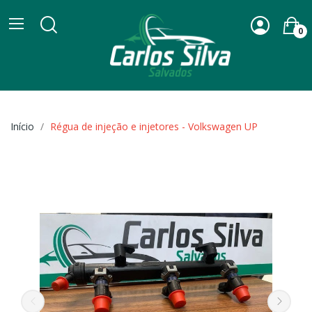
0
Início
Régua de injeção e injetores - Volkswagen UP