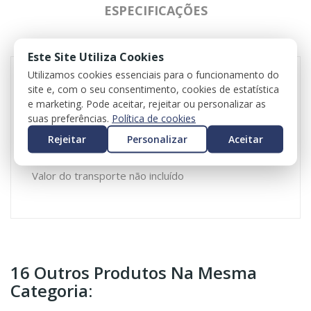
ESPECIFICAÇÕES
REVIEWS
Este Site Utiliza Cookies
Utilizamos cookies essenciais para o funcionamento do
site e, com o seu consentimento, cookies de estatística
Conjunto de bancos para Mercedes-Benz CLA
e marketing. Pode aceitar, rejeitar ou personalizar as
Coupé (C118)
suas preferências.
Política de cookies
Valor incluí bancos, quartelas e apoio de braço
Rejeitar
Personalizar
Aceitar
central
Valor do iva incluído
Valor do transporte não incluído
16 Outros Produtos Na Mesma
Categoria: