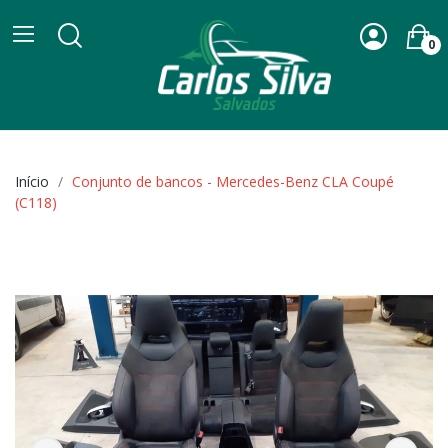
0
Início
Conjunto de bancos - Mercedes-Benz CLA Coupé
(C118)