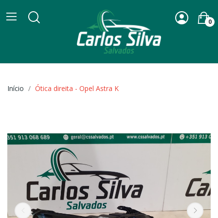
0
Início
Ótica direita - Opel Astra K