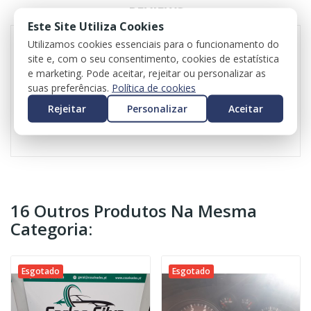
REVIEWS
Este Site Utiliza Cookies
Utilizamos cookies essenciais para o funcionamento do
site e, com o seu consentimento, cookies de estatística
Ótica direita para Opel Astra K
e marketing. Pode aceitar, rejeitar ou personalizar as
Referência original: 662588537
suas preferências.
Política de cookies
Valor do iva incluído
Rejeitar
Personalizar
Aceitar
Valor do transporte não iccluído
16 Outros Produtos Na Mesma
Categoria:
Esgotado
Esgotado