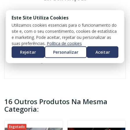
REVIEWS
Este Site Utiliza Cookies
Utilizamos cookies essenciais para o funcionamento do
site e, com o seu consentimento, cookies de estatística
Para-choques traseiro para Audi A3 Limousine
e marketing. Pode aceitar, rejeitar ou personalizar as
Referência original: 8V5807511
suas preferências.
Política de cookies
Versão RSLine
Rejeitar
Personalizar
Aceitar
Valor do iva incluído
Valor do transporte não incluído
16 Outros Produtos Na Mesma
Categoria:
Esgotado