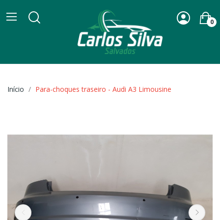
0
Início
Para-choques traseiro - Audi A3 Limousine