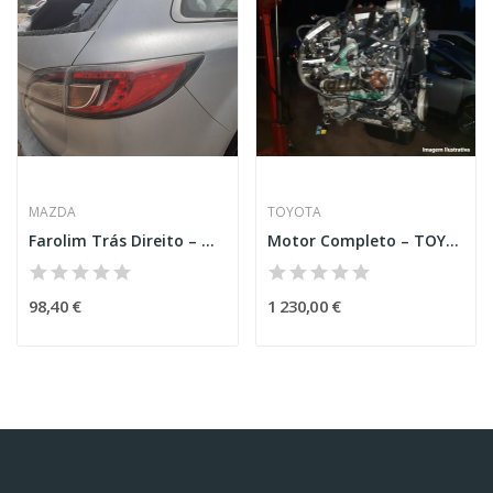
MAZDA
TOYOTA
Farolim Trás Direito – MAZDA 6 HATCHBACK (GH)
Motor Completo – TOYOTA AURIS (_E18_)
98,40 €
1 230,00 €