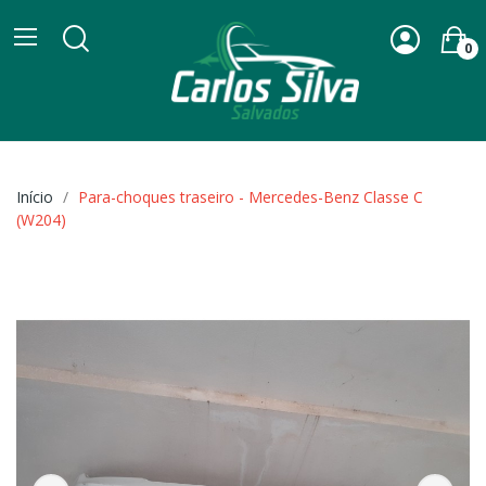
0
Início
Para-choques traseiro - Mercedes-Benz Classe C
(W204)