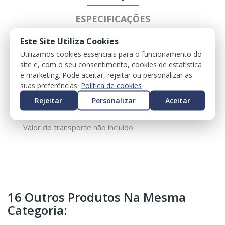
ESPECIFICAÇÕES
Este Site Utiliza Cookies
REVIEWS
Utilizamos cookies essenciais para o funcionamento do
site e, com o seu consentimento, cookies de estatística
e marketing. Pode aceitar, rejeitar ou personalizar as
Para-choques traseiro para Mercedes-Benz Classe
suas preferências.
Política de cookies
C (W204)
Rejeitar
Personalizar
Aceitar
Referência original: A2048852925
Valor do iva incluído
Valor do transporte não incluído
16 Outros Produtos Na Mesma
Categoria: