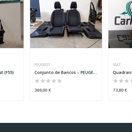
PEUGEOT
SEAT
I (F55)
Conjunto de Bancos – PEUGEOT 208 II...
Quadrante
369,00 €
73,80 €