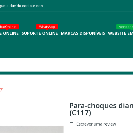
lguma dúvida contate-nos!
hatOnline
WhatsApp
vender 
E ONLINE
SUPORTE ONLINE
MARCAS DISPONÍVEIS
WEBSITE E
7)
Para-choques dian
(C117)
Escrever uma review