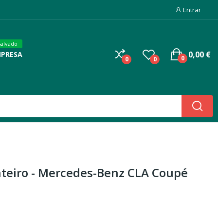
Entrar
salvado
0,00 €
MPRESA
0
0
0
teiro - Mercedes-Benz CLA Coupé