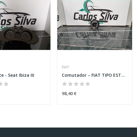
FIAT
 - Seat Ibiza III
Comutador – FIAT TIPO ESTATE (356_.357_)
98,40 €