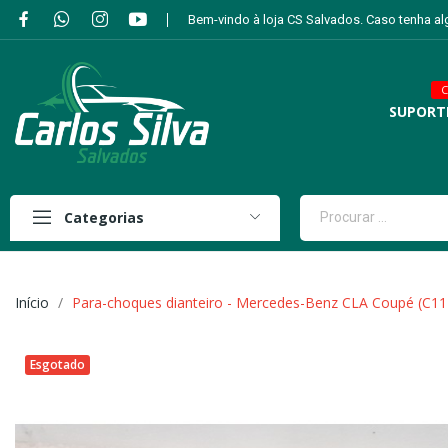
Bem-vindo à loja CS Salvados. Caso tenha a
C
SUPORT
Categorias
Início
Para-choques dianteiro - Mercedes-Benz CLA Coupé (C11
Esgotado