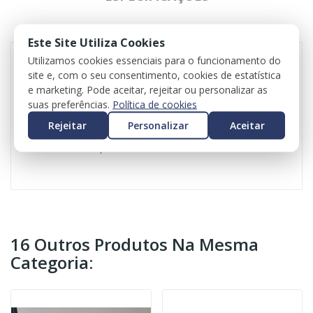
REVIEWS
Este Site Utiliza Cookies
Utilizamos cookies essenciais para o funcionamento do
site e, com o seu consentimento, cookies de estatística
Porta frente direita para Dacia Sandero III
e marketing. Pode aceitar, rejeitar ou personalizar as
Referência: 801003355R
suas preferências.
Política de cookies
Valor anunciado é da porta sem acessórios
Rejeitar
Personalizar
Aceitar
Valor do iva incluído
Valor do transporte não incluído
16 Outros Produtos Na Mesma
Categoria: