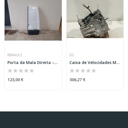
RENAULT
DS
Porta da Mala Direita – RENAULT KANGOO (KC0/1_)
Caixa de Velocidades Manual – DS4 CROSSBACK (NX_)
123,00 €
306,27 €