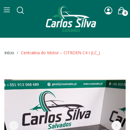
0
Início
Centralina do Motor – CITROEN C4 I (LC_)