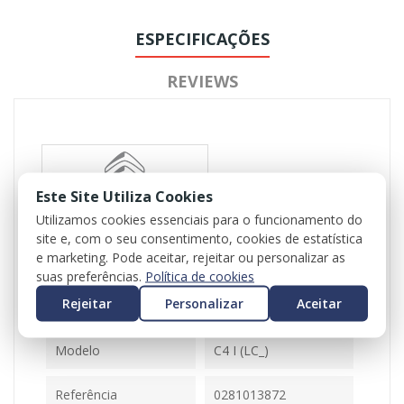
ESPECIFICAÇÕES
REVIEWS
Este Site Utiliza Cookies
Utilizamos cookies essenciais para o funcionamento do
site e, com o seu consentimento, cookies de estatística
Referência
102171
e marketing. Pode aceitar, rejeitar ou personalizar as
Disponível
1 Item
suas preferências.
Política de cookies
Rejeitar
Personalizar
Aceitar
Ficha Informativa
Modelo
C4 I (LC_)
Referência
0281013872