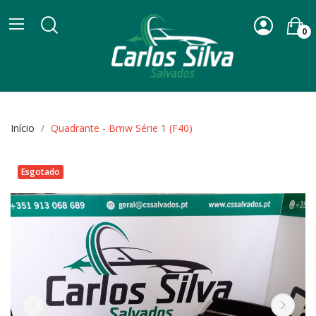
0
Início
Quadrante - Bmw Série 1 (F40)
Esgotado