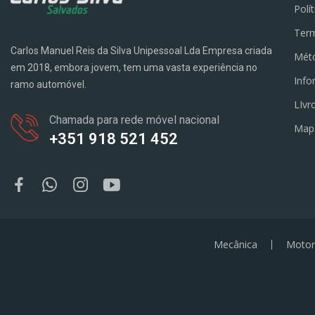
Polí
Term
Carlos Manuel Reis da Silva Unipessoal Lda Empresa criada
Mét
em 2018, embora jovem, tem uma vasta experiência no
Info
ramo automóvel.
LIvr
Chamada para rede móvel nacional
Map
+351 918 521 452
Mecânica
Motor