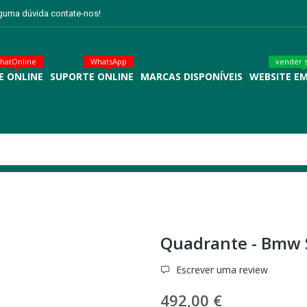
lguma dúvida contate-nos!
hatOnline
WhatsApp
vender 
E ONLINE
SUPORTE ONLINE
MARCAS DISPONÍVEIS
WEBSITE E
Quadrante - Bmw S
Escrever uma review
492,00 €