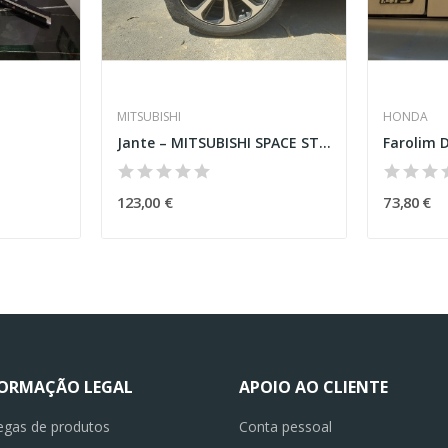
MITSUBISHI
HONDA
Jante – MITSUBISHI SPACE STAR HATCHBACK (A0_A)
123,00 €
73,80 €
FORMAÇÃO LEGAL
APOIO AO CLIENTE
egas de produtos
Conta pessoal