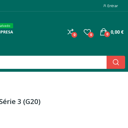
Entrar
salvado
0,00 €
MPRESA
0
0
0
érie 3 (G20)