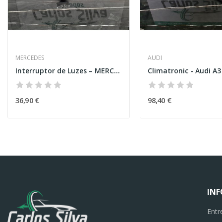
MERCEDES
AUDI
Interruptor de Luzes – MERCEDES-BENZ E-CLASS...
Climatronic - Audi A3
36,90 €
98,40 €
IN
Entr