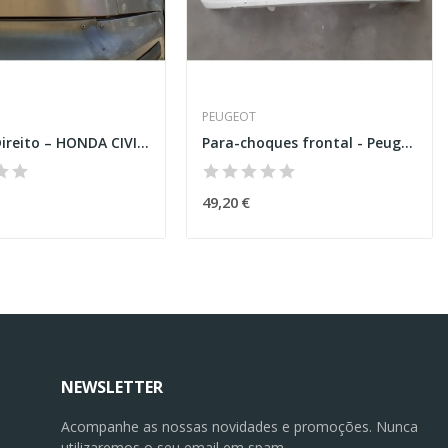
PEUGEOT
Farolim Direito – HONDA CIVIC VI HATCHBACK (EJ,...
Para-choques frontal - Peugeot 208 I (CA_,CC_)
49,20 €
NEWSLETTER
Acompanhe as nossas novidades e promoções. Nunca
utilizaremos o seu email em spam.