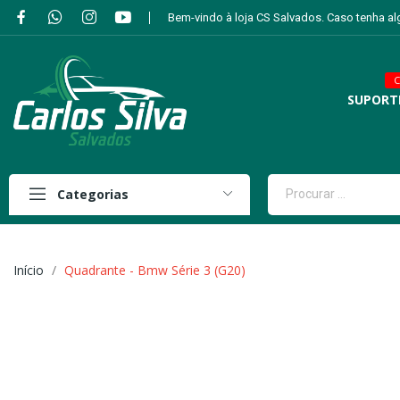
Bem-vindo à loja CS Salvados. Caso tenha a
C
SUPORT
Categorias
Início
Quadrante - Bmw Série 3 (G20)