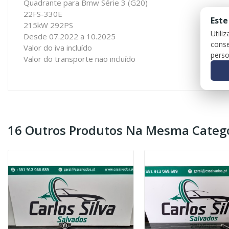
Quadrante para Bmw Série 3 (G20)
22FS-330E
Este
215kW 292PS
Utili
Desde 07.2022 a 10.2025
conse
Valor do iva incluído
perso
Valor do transporte não incluído
16 Outros Produtos Na Mesma Catego