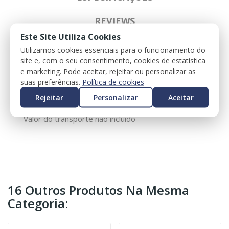
REVIEWS
Este Site Utiliza Cookies
Utilizamos cookies essenciais para o funcionamento do
site e, com o seu consentimento, cookies de estatística
Quadrante para Bmw Série 4 Gran Coupé (G26)
e marketing. Pode aceitar, rejeitar ou personalizar as
21AX-420D
suas preferências.
Política de cookies
140kW 190PS
Desde 07.2021 a 06.2028
Rejeitar
Personalizar
Aceitar
Valor do iva incluído
Valor do transporte não incluído
16 Outros Produtos Na Mesma
Categoria: