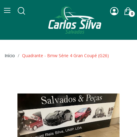
0
Início
Quadrante - Bmw Série 4 Gran Coupé (G26)