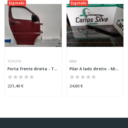
Esgotado
Esgotado
TOYOTA
MINI
Porta frente direita - Toyota Hiace IV (_H1_,_H2_)
Pilar A lado direito - Mini (F55)
221,40 €
24,60 €