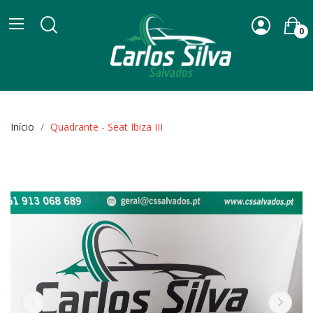
0
Início
Quadrante - Seat Ibiza III