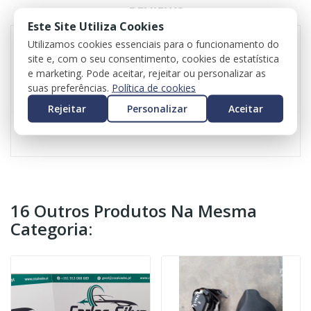
REVIEWS
Este Site Utiliza Cookies
Utilizamos cookies essenciais para o funcionamento do
site e, com o seu consentimento, cookies de estatística
Quadrante para Seat Ibiza III
e marketing. Pode aceitar, rejeitar ou personalizar as
Referência: 110080104039A
suas preferências.
Política de cookies
Valor do iva incluído
Rejeitar
Personalizar
Aceitar
Valor do transporte não incluído
16 Outros Produtos Na Mesma
Categoria: