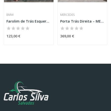
BMW
MERCEDES
Farolim de Trás Esquerdo – BMW 3 (E90)
Porta Trás Direita – MERCEDES-BENZ A-CLASS (W176)
123,00 €
369,00 €