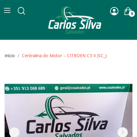
0
Início
Centralina do Motor – CITROEN C3 II (SC_)