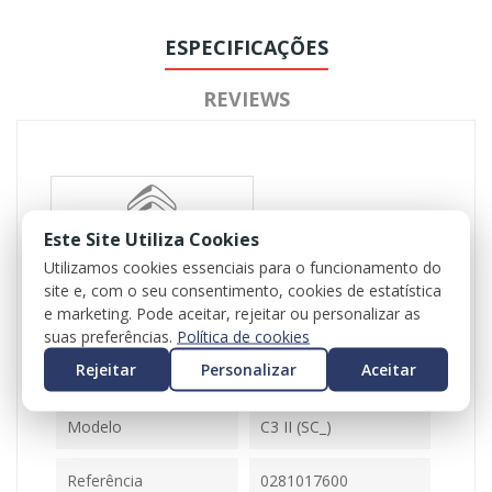
ESPECIFICAÇÕES
REVIEWS
Este Site Utiliza Cookies
Utilizamos cookies essenciais para o funcionamento do
site e, com o seu consentimento, cookies de estatística
Referência
102168
e marketing. Pode aceitar, rejeitar ou personalizar as
Disponível
1 Item
suas preferências.
Política de cookies
Rejeitar
Personalizar
Aceitar
Ficha Informativa
Modelo
C3 II (SC_)
Referência
0281017600