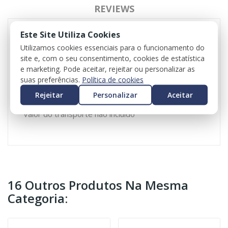
REVIEWS
Este Site Utiliza Cookies
Utilizamos cookies essenciais para o funcionamento do
Volante para Mini Clubman (F54)
site e, com o seu consentimento, cookies de estatística
LR91-COOPER d LL 110kW 150PS
e marketing. Pode aceitar, rejeitar ou personalizar as
Desde 07.2015-06.2022
suas preferências.
Política de cookies
Referência Atena: 104220
Rejeitar
Personalizar
Aceitar
Valor do iva incluído
Valor do transporte não incluído
16 Outros Produtos Na Mesma
Categoria: