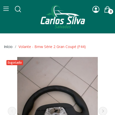
0
Início
Volante - Bmw Série 2 Gran Coupé (F44)
Esgotado