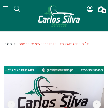
0
Início
Espelho retrovisor direito - Volkswagen Golf VII