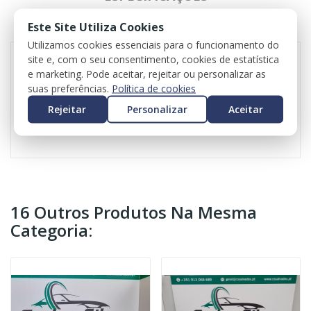
Este Site Utiliza Cookies
REVIEWS
Utilizamos cookies essenciais para o funcionamento do
site e, com o seu consentimento, cookies de estatística
e marketing. Pode aceitar, rejeitar ou personalizar as
Espelho retrovisor direito para Volkswagen Golf VII
suas preferências.
Política de cookies
Referência: 021277
Rejeitar
Personalizar
Aceitar
6 pinos
16 Outros Produtos Na Mesma
Categoria: