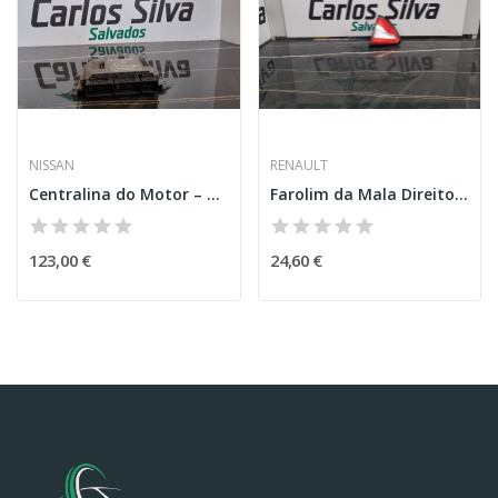
NISSAN
RENAULT
Centralina do Motor – NISSAN QASHQAI II (J11)
Farolim da Mala Direito – RENAULT CAPTUR I...
123,00 €
24,60 €