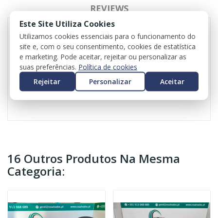
REVIEWS
Este Site Utiliza Cookies
Utilizamos cookies essenciais para o funcionamento do
site e, com o seu consentimento, cookies de estatística
Rádio para Fiat Tipo
e marketing. Pode aceitar, rejeitar ou personalizar as
Referência: 00520653580
suas preferências.
Política de cookies
Ano: 2017
Valor do iva incluído
Rejeitar
Personalizar
Aceitar
Valor do transporte não incluído
16 Outros Produtos Na Mesma
Categoria: