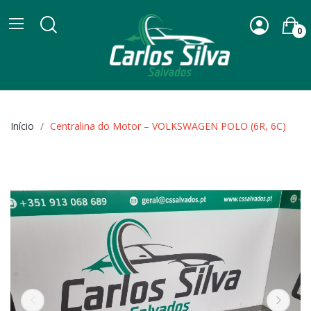
0
Início
Centralina do Motor – VOLKSWAGEN POLO (6R, 6C)