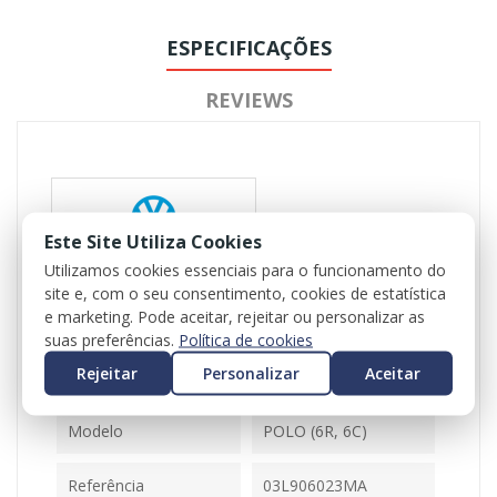
ESPECIFICAÇÕES
REVIEWS
Este Site Utiliza Cookies
Utilizamos cookies essenciais para o funcionamento do
site e, com o seu consentimento, cookies de estatística
Referência
102755
e marketing. Pode aceitar, rejeitar ou personalizar as
Disponível
1 Item
suas preferências.
Política de cookies
Rejeitar
Personalizar
Aceitar
Ficha Informativa
Modelo
POLO (6R, 6C)
Referência
03L906023MA