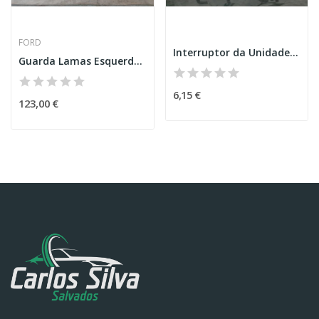
FORD
Interruptor da Unidade de Controlo – MINI...
Guarda Lamas Esquerdo – FORD C-MAX II (DXA/CB7,...
6,15 €
123,00 €