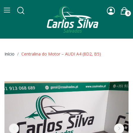
0
Início
Centralina do Motor – AUDI A4 (8D2, B5)