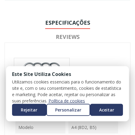
ESPECIFICAÇÕES
REVIEWS
Este Site Utiliza Cookies
Utilizamos cookies essenciais para o funcionamento do
site e, com o seu consentimento, cookies de estatística
Referência
102045
e marketing. Pode aceitar, rejeitar ou personalizar as
suas preferências.
Política de cookies
Disponível
1 Item
Rejeitar
Personalizar
Aceitar
Ficha Informativa
Modelo
A4 (8D2, B5)