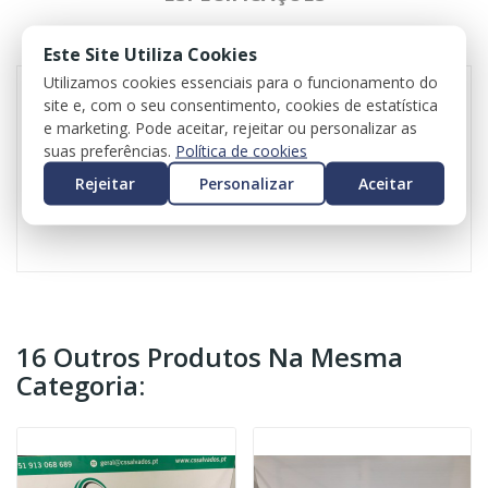
REVIEWS
Este Site Utiliza Cookies
Utilizamos cookies essenciais para o funcionamento do
site e, com o seu consentimento, cookies de estatística
e marketing. Pode aceitar, rejeitar ou personalizar as
Conjunto de bancos para BMW Série 1 (F40)
suas preferências.
Política de cookies
Valor incluí bancos, quartelas e apoio central
Valor do iva incluído
Rejeitar
Personalizar
Aceitar
Valor do transporte não incluído
16 Outros Produtos Na Mesma
Categoria: