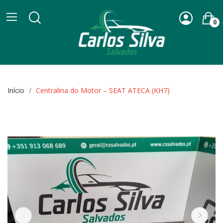
0
Início
Centralina do Motor – SEAT ATECA (KH7)