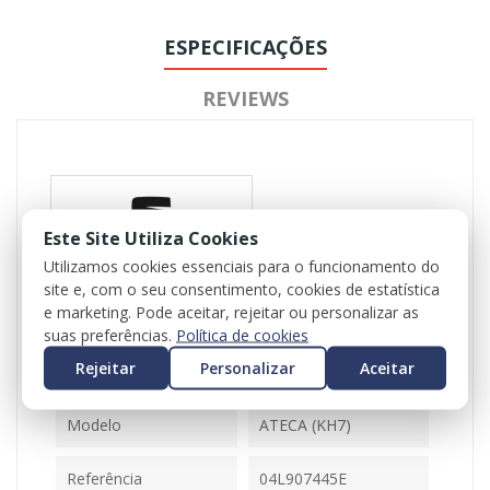
ESPECIFICAÇÕES
REVIEWS
Este Site Utiliza Cookies
Utilizamos cookies essenciais para o funcionamento do
site e, com o seu consentimento, cookies de estatística
Referência
102626
e marketing. Pode aceitar, rejeitar ou personalizar as
Disponível
1 Item
suas preferências.
Política de cookies
Rejeitar
Personalizar
Aceitar
Ficha Informativa
Modelo
ATECA (KH7)
Referência
04L907445E