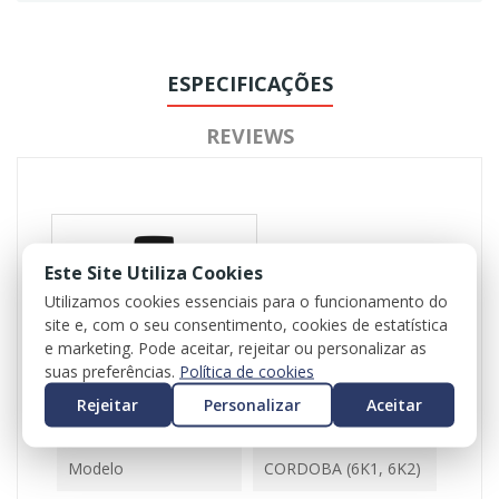
ESPECIFICAÇÕES
REVIEWS
Este Site Utiliza Cookies
Utilizamos cookies essenciais para o funcionamento do
site e, com o seu consentimento, cookies de estatística
Referência
102638
e marketing. Pode aceitar, rejeitar ou personalizar as
suas preferências.
Política de cookies
Disponível
1 Item
Rejeitar
Personalizar
Aceitar
Ficha Informativa
Modelo
CORDOBA (6K1, 6K2)