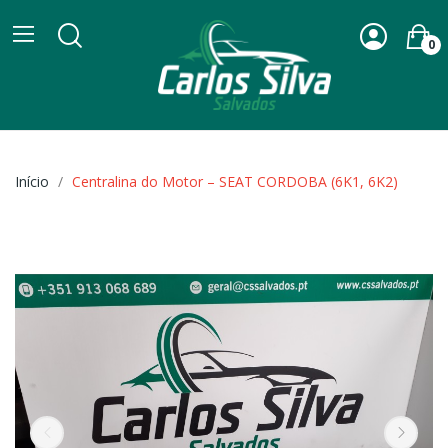
0
Início
Centralina do Motor – SEAT CORDOBA (6K1, 6K2)