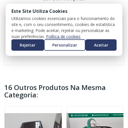
Este Site Utiliza Cookies
REVIEWS
Utilizamos cookies essenciais para o funcionamento do
site e, com o seu consentimento, cookies de estatística
e marketing. Pode aceitar, rejeitar ou personalizar as
Espelho retrovisor direito para Opel Crossland X
suas preferências.
Política de cookies
Referência original: 262052-07D
Rejeitar
Personalizar
Aceitar
10 pinos
16 Outros Produtos Na Mesma
Categoria: