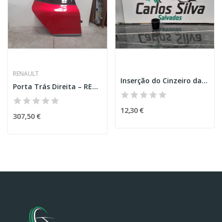
RENAULT
Inserção do Cinzeiro da Consola Central – BMW...
Porta Trás Direita – RENAULT CLIO V (BF_)
12,30 €
307,50 €