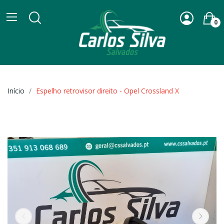
0
Início
Espelho retrovisor direito - Opel Crossland X