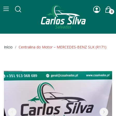
0
Início
Centralina do Motor – MERCEDES-BENZ SLK (R171)