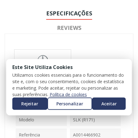
ESPECIFICAÇÕES
REVIEWS
Este Site Utiliza Cookies
Utilizamos cookies essenciais para o funcionamento do
site e, com o seu consentimento, cookies de estatística
Referência
102293
e marketing. Pode aceitar, rejeitar ou personalizar as
Disponível
1 Item
suas preferências.
Política de cookies
Rejeitar
Personalizar
Aceitar
Ficha Informativa
Modelo
SLK (R171)
Referência
A0014466902