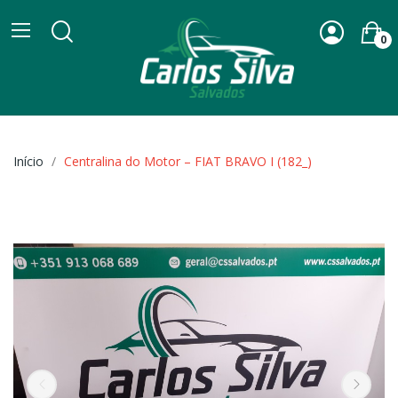
0
Início
Centralina do Motor – FIAT BRAVO I (182_)