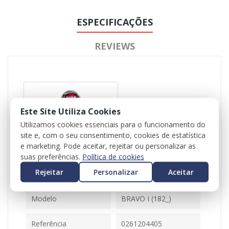
ESPECIFICAÇÕES
REVIEWS
Este Site Utiliza Cookies
Utilizamos cookies essenciais para o funcionamento do
site e, com o seu consentimento, cookies de estatística
Referência
102220
e marketing. Pode aceitar, rejeitar ou personalizar as
Disponível
1 Item
suas preferências.
Política de cookies
Rejeitar
Personalizar
Aceitar
Ficha Informativa
Modelo
BRAVO I (182_)
Referência
0261204405