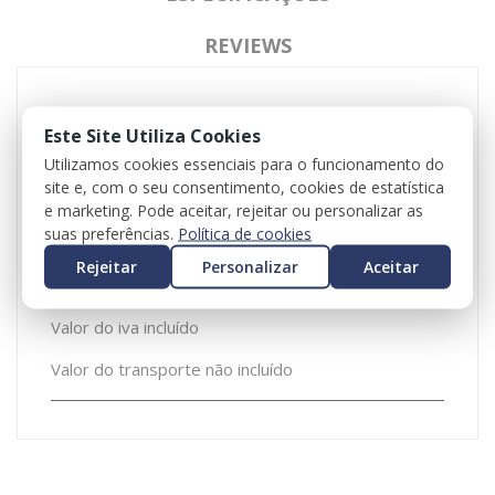
REVIEWS
Este Site Utiliza Cookies
Depósito Limpa-Vidros – CITROEN BERLINGO (B9)
08 -
Utilizamos cookies essenciais para o funcionamento do
site e, com o seu consentimento, cookies de estatística
Sem motor de esguicho
e marketing. Pode aceitar, rejeitar ou personalizar as
suas preferências.
Política de cookies
Referência: 21374902
Rejeitar
Personalizar
Aceitar
Referência Atena: 107189
Valor do iva incluído
Valor do transporte não incluído