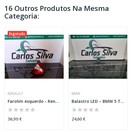
16 Outros Produtos Na Mesma
Categoria:
Esgotado
RENAULT
BMW
Farolim esquerdo - Renault Captur
Balastro LED – BMW 5 TOURING (G31)
36,90 €
24,60 €