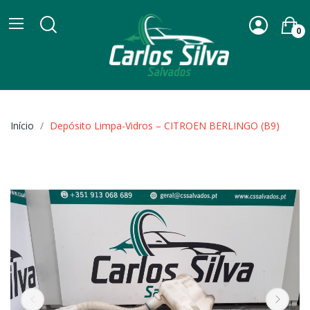
0
Início
Depósito Limpa-Vidros – CITROEN BERLINGO (B9)