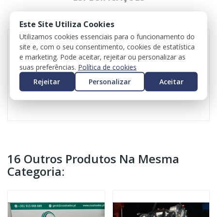
REVIEWS
Este Site Utiliza Cookies
Utilizamos cookies essenciais para o funcionamento do
site e, com o seu consentimento, cookies de estatística
e marketing. Pode aceitar, rejeitar ou personalizar as
Capas de carbono para Mercedes-Benz GLC Coupé
suas preferências.
Política de cookies
Referência original: A2058110100
Valor do iva incluído
Rejeitar
Personalizar
Aceitar
Valor do transporte não incluído
16 Outros Produtos Na Mesma
Categoria: