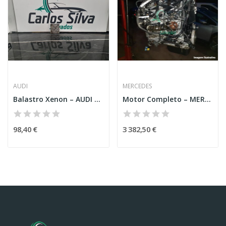
AUDI
MERCEDES
Balastro Xenon – AUDI A4 ALLROAD (8KH. B8)
Motor Completo – MERCEDES-BENZ A-CLASS (W177)
98,40 €
3 382,50 €