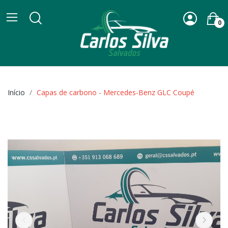
0
Início
Capas de carbono - Mercedes-Benz GLC Coupé