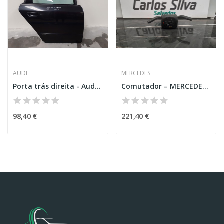
AUDI
MERCEDES
Porta trás direita - Audi A4 (8E2,B6)
Comutador – MERCEDES-BENZ CLA COUPE (C118)
98,40 €
221,40 €