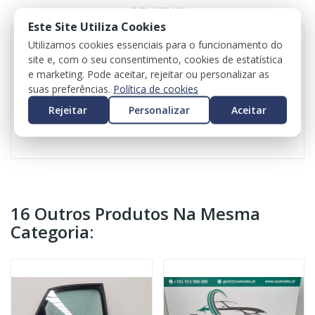
REVIEWS
Este Site Utiliza Cookies
Utilizamos cookies essenciais para o funcionamento do
site e, com o seu consentimento, cookies de estatística
BMW F20 para ser vendido às peças
e marketing. Pode aceitar, rejeitar ou personalizar as
Peça o seu orçamento
suas preferências.
Política de cookies
Valor do iva incluído em todas as peças
Rejeitar
Personalizar
Aceitar
Valor do transporte não incluído
16 Outros Produtos Na Mesma
Categoria: