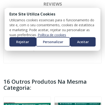
REVIEWS
Este Site Utiliza Cookies
Utilizamos cookies essenciais para o funcionamento do
Volkswagen Polo para ser vendido às peças
site e, com o seu consentimento, cookies de estatística
Motor CGP 1.2 a gasolina
e marketing. Pode aceitar, rejeitar ou personalizar as
Caixa de velocidades LNR
suas preferências.
Política de cookies
Peça o seu orçamento
Rejeitar
Personalizar
Aceitar
Valor do iva incluído em todas as peças
Valor do transporte não incluído
16 Outros Produtos Na Mesma
Categoria: