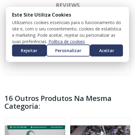
REVIEWS
Este Site Utiliza Cookies
Utilizamos cookies essenciais para o funcionamento do
site e, com o seu consentimento, cookies de estatística
Seat Arona para ser vendida às peças
e marketing. Pode aceitar, rejeitar ou personalizar as
1.6 TDI
suas preferências.
Política de cookies
Peça o seu orçamento
Valor do iva incluído em todas as peças
Rejeitar
Personalizar
Aceitar
Valor do transporte não incluído
16 Outros Produtos Na Mesma
Categoria: