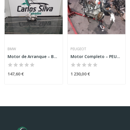
BMW
PEUGEOT
Motor de Arranque – BMW 4 GRAND COUPE (F36)
Motor Completo – PEUGEOT 208 I (CA_,CC_)
147,60 €
1 230,00 €