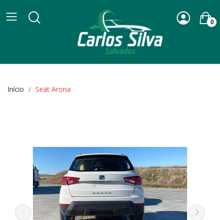
0
Início
Seat Arona