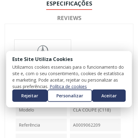
ESPECIFICAÇÕES
REVIEWS
Este Site Utiliza Cookies
Utilizamos cookies essenciais para o funcionamento do
site e, com o seu consentimento, cookies de estatística
Referência
103794
e marketing. Pode aceitar, rejeitar ou personalizar as
Disponível
1 Item
suas preferências.
Política de cookies
Rejeitar
Personalizar
Aceitar
Ficha Informativa
Modelo
CLA COUPE (C118)
Referência
A0009062209