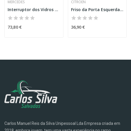
MERCEDES
CITROEN
Interruptor dos Vidros – MERCEDES-BENZ GLC (X253)
Friso da Porta Esquerda – CITROEN C3 III (SX)
73,80 €
36,90 €
Carlos Manuel Reis da Silva Unipessoal Lda Empresa criada em
2018, embora jovem, tem uma vasta experiência no ramo