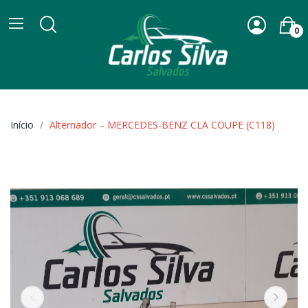
0
Início
Alternador – MERCEDES-BENZ CLA COUPE (C118)