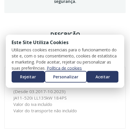
segurança.
DESCRIÇÃO
Este Site Utiliza Cookies
ESPECIFICAÇÕES
Utilizamos cookies essenciais para o funcionamento do
site e, com o seu consentimento, cookies de estatística
REVIEWS
e marketing. Pode aceitar, rejeitar ou personalizar as
suas preferências.
Política de cookies
Rejeitar
Personalizar
Aceitar
Volante para BMW 5er (G30)
(Desde 03.2017-10.2023)
JA11-520i LL135kW 184PS
Valor do iva incluído
Valor do transporte não incluído