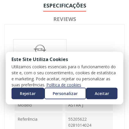
ESPECIFICAÇÕES
REVIEWS
Este Site Utiliza Cookies
Utilizamos cookies essenciais para o funcionamento do
Referência
102327
site e, com o seu consentimento, cookies de estatística
e marketing. Pode aceitar, rejeitar ou personalizar as
Disponível
1 Item
suas preferências.
Política de cookies
Rejeitar
Personalizar
Aceitar
Ficha Informativa
Modelo
ASTRA J
Referência
55205622
0281014024