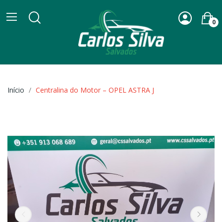
0
Início
Centralina do Motor – OPEL ASTRA J