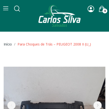
0
Início
Para Choques de Trás – PEUGEOT 2008 II (U_)