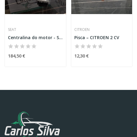
SEAT
CITROEN
Centralina do motor - Seat Ateca
Pisca – CITROEN 2 CV
184,50 €
12,30 €