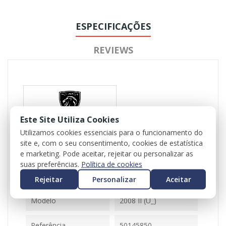
ESPECIFICAÇÕES
REVIEWS
Este Site Utiliza Cookies
Utilizamos cookies essenciais para o funcionamento do
Referência
116339
site e, com o seu consentimento, cookies de estatística
e marketing. Pode aceitar, rejeitar ou personalizar as
Disponível
1 Item
suas preferências.
Política de cookies
Rejeitar
Personalizar
Aceitar
Ficha Informativa
Modelo
2008 II (U_)
Referência
50145850