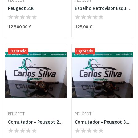
PEUGEOT
PEUGEOT
Peugeot 206
Espelho Retrovisor Esquerdo - PEUGEOT 208 II...
12 300,00 €
123,00 €
Esgotado
Esgotado
PEUGEOT
PEUGEOT
Comutador - Peugeot 208
Comutador - Peugeot 308