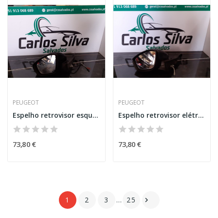
PEUGEOT
PEUGEOT
Espelho retrovisor esquerdo - Peugeot 208
Espelho retrovisor elétrico esquerdo - Peugeot 208
73,80 €
73,80 €
1
2
3
…
25
