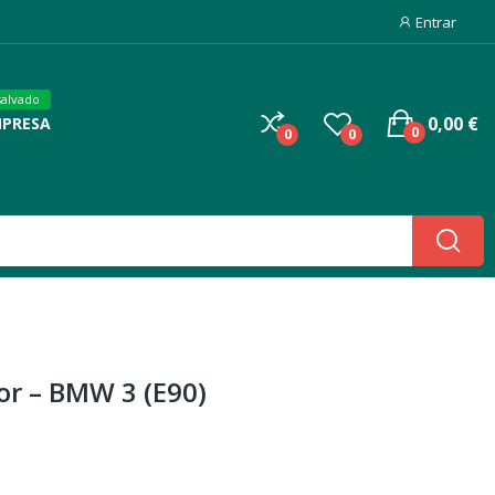
Entrar
salvado
0,00 €
MPRESA
0
0
0
or – BMW 3 (E90)