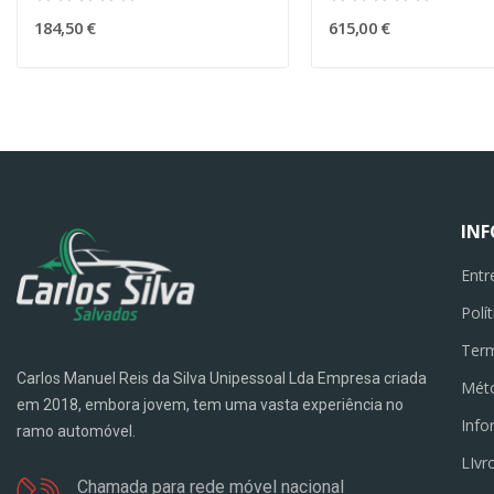
184,50 €
615,00 €
IN
Entr
Polí
Term
Carlos Manuel Reis da Silva Unipessoal Lda Empresa criada
Mét
em 2018, embora jovem, tem uma vasta experiência no
Info
ramo automóvel.
LIvr
Chamada para rede móvel nacional