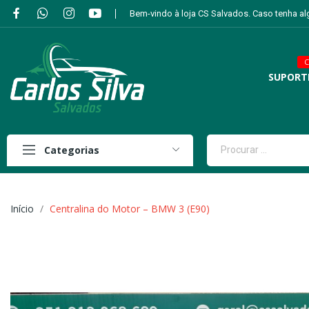
Bem-vindo à loja CS Salvados. Caso tenha a
C
SUPORT
Categorias
Início
Centralina do Motor – BMW 3 (E90)