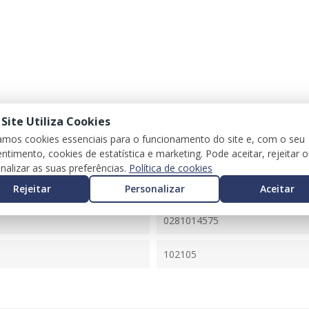
 Site Utiliza Cookies
zamos cookies essenciais para o funcionamento do site e, com o seu
ntimento, cookies de estatística e marketing. Pode aceitar, rejeitar 
nalizar as suas preferências.
Política de cookies
3 (E90)
Rejeitar
Personalizar
Aceitar
7808125
0281014575
102105