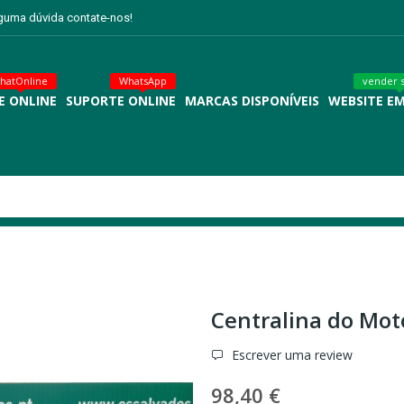
lguma dúvida contate-nos!
hatOnline
WhatsApp
vender 
E ONLINE
SUPORTE ONLINE
MARCAS DISPONÍVEIS
WEBSITE E
Centralina do Mot
Escrever uma review
98,40 €