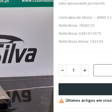
Valor apresentado já inclui IVA
Centralina do Motor – BMW 3 (
Referência: 7808125
Referência: 0281014575
Referência Atena: 102105

Últimos artigos em stoc