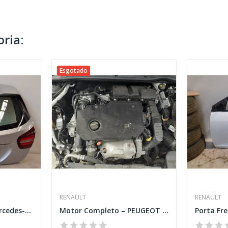
ria:
Esgotado
RENAULT
RENAULT
Tampa da mala - Mercedes-Benz GLA (X156)
Motor Completo – PEUGEOT 508 SW II (FC_.FJ_.F4_)