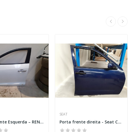
SEAT
Porta Frente Esquerda – RENAULT MEGANE III...
Porta frente direita - Seat Cordoba (6L2)