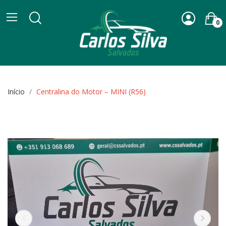
0
Início
Centralina do Motor – MINI (R56)