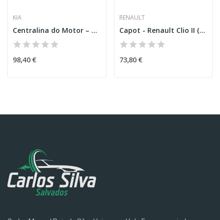
KIA
RENAULT
Centralina do Motor – KIA STONIC (YB)
Capot - Renault Clio II (BB_,CB_)
98,40 €
73,80 €