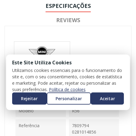
ESPECIFICAÇÕES
REVIEWS
Este Site Utiliza Cookies
Utilizamos cookies essenciais para o funcionamento do
Referência
102312
site e, com o seu consentimento, cookies de estatística
e marketing. Pode aceitar, rejeitar ou personalizar as
Disponível
1 Item
suas preferências.
Política de cookies
Rejeitar
Personalizar
Aceitar
Ficha Informativa
Modelo
R56
Referência
7809794
0281014856