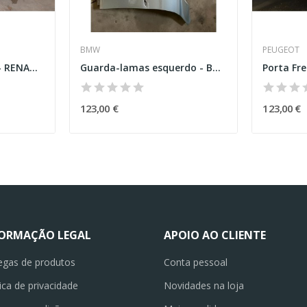
BMW
PEUGEOT
Porta Frente Direita – RENAULT CAPTUR II
Guarda-lamas esquerdo - BMW M3 F80
123,00 €
123,00 €
FORMAÇÃO LEGAL
APOIO AO CLIENTE
egas de produtos
Conta pessoal
tica de privacidade
Novidades na loja