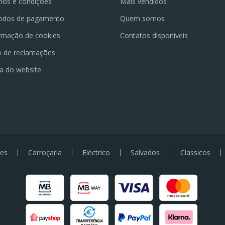
os e condições
Mais vendidos
odos de pagamento
Quem somos
rmação de cookies
Contatos disponíveis
o de reclamações
a do website
es
Carroçaria
Eléctrico
Salvados
Classicos