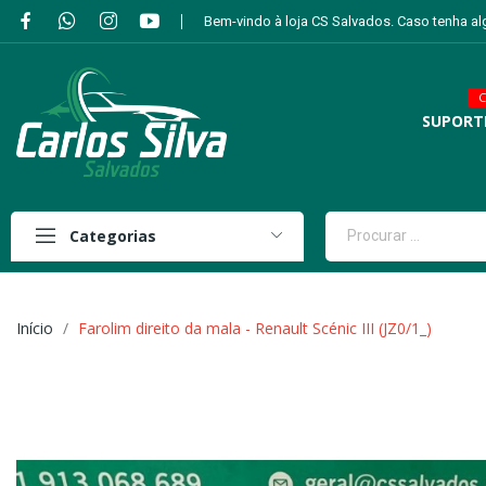
Bem-vindo à loja CS Salvados. Caso tenha a
C
SUPORT
Categorias
Início
Farolim direito da mala - Renault Scénic III (JZ0/1_)