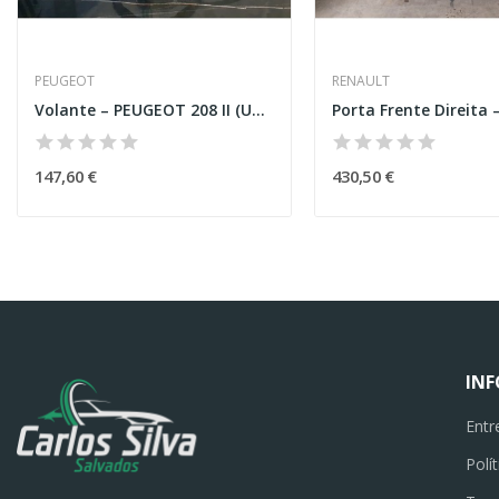
PEUGEOT
RENAULT
Volante – PEUGEOT 208 II (UB_,UP_,UW_,UJ_)
147,60 €
430,50 €
IN
Entr
Polí