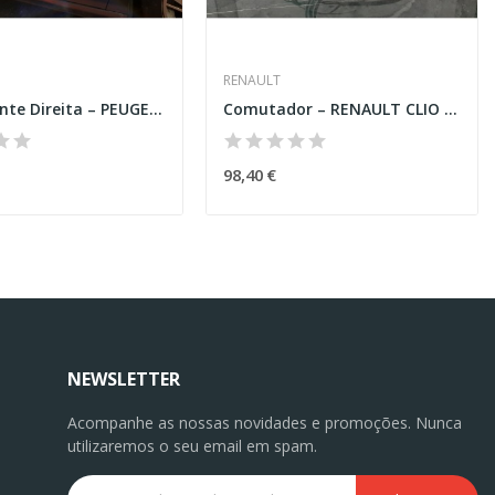
RENAULT
Porta Frente Direita – PEUGEOT 308 I (4A_. 4C_)
Comutador – RENAULT CLIO V (BF_)
98,40 €
NEWSLETTER
Acompanhe as nossas novidades e promoções. Nunca
utilizaremos o seu email em spam.