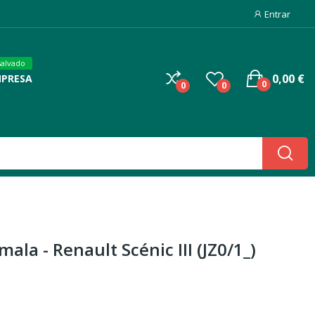
Entrar
salvado
0,00 €
MPRESA
0
0
0
mala - Renault Scénic III (JZ0/1_)