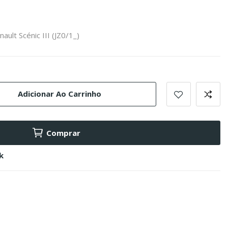
ault Scénic III (JZ0/1_)
Adicionar Ao Carrinho
Comprar
k