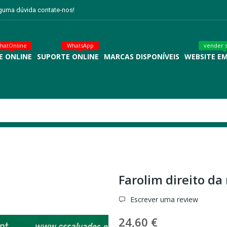
lguma dúvida contate-nos!
hatOnline
WhatsApp
vender 
E ONLINE
SUPORTE ONLINE
MARCAS DISPONÍVEIS
WEBSITE E
Farolim direito da 
Escrever uma review
24,60 €