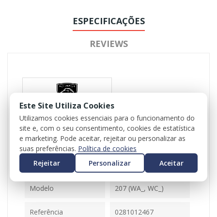
ESPECIFICAÇÕES
REVIEWS
Este Site Utiliza Cookies
Utilizamos cookies essenciais para o funcionamento do
site e, com o seu consentimento, cookies de estatística
Referência
102425
e marketing. Pode aceitar, rejeitar ou personalizar as
Disponível
1 Item
suas preferências.
Política de cookies
Rejeitar
Personalizar
Aceitar
Ficha Informativa
Modelo
207 (WA_, WC_)
Referência
0281012467