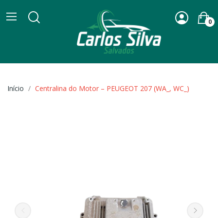
0
Início
Centralina do Motor – PEUGEOT 207 (WA_, WC_)