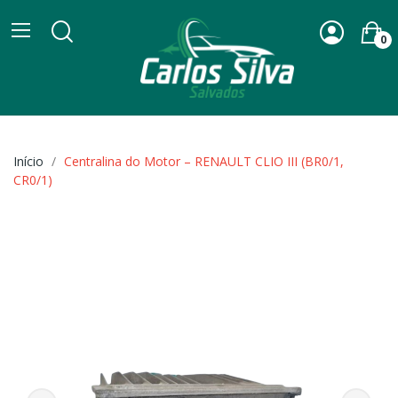
0
Início
Centralina do Motor – RENAULT CLIO III (BR0/1,
CR0/1)