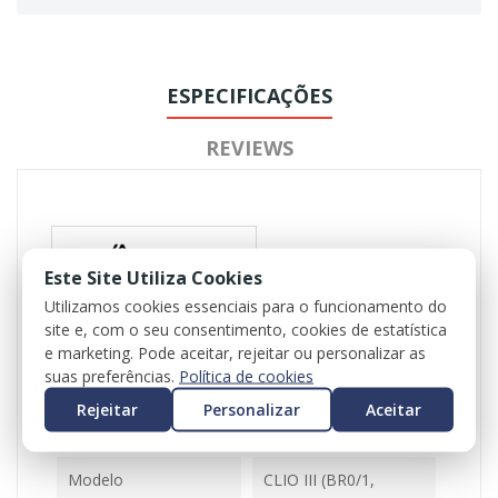
ESPECIFICAÇÕES
REVIEWS
Este Site Utiliza Cookies
Utilizamos cookies essenciais para o funcionamento do
site e, com o seu consentimento, cookies de estatística
Referência
102520
e marketing. Pode aceitar, rejeitar ou personalizar as
suas preferências.
Política de cookies
Disponível
1 Item
Rejeitar
Personalizar
Aceitar
Ficha Informativa
Modelo
CLIO III (BR0/1,