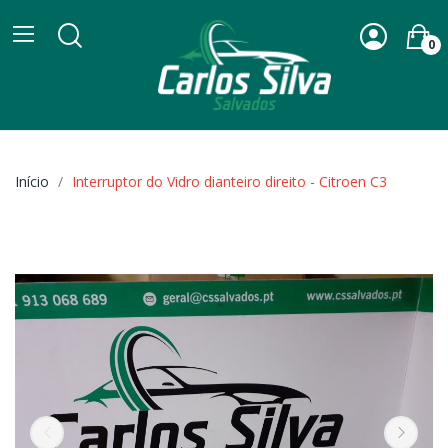
0
Início
Interruptor do Vidro dianteiro direito - Citroen C3