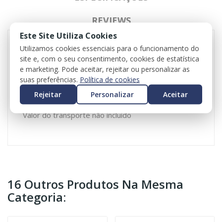
REVIEWS
Este Site Utiliza Cookies
Utilizamos cookies essenciais para o funcionamento do
site e, com o seu consentimento, cookies de estatística
Interruptor do Vidro dianteiro direito para Citroen
e marketing. Pode aceitar, rejeitar ou personalizar as
C3
suas preferências.
Política de cookies
Referência: 98016307ZD
Lado direito
Rejeitar
Personalizar
Aceitar
Valor do iva incluído
Valor do transporte não incluído
16 Outros Produtos Na Mesma
Categoria: