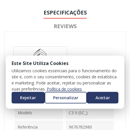
ESPECIFICAÇÕES
REVIEWS
Este Site Utiliza Cookies
Utilizamos cookies essenciais para o funcionamento do
site e, com o seu consentimento, cookies de estatística
Referência
102172
e marketing. Pode aceitar, rejeitar ou personalizar as
Disponível
1 Item
suas preferências.
Política de cookies
Rejeitar
Personalizar
Aceitar
Ficha Informativa
Modelo
C3 II (SC_)
Referência
9676782980