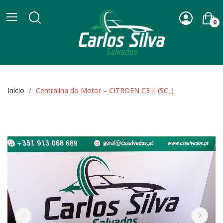
0
Início
Centralina do Motor – CITROEN C3 II (SC_)