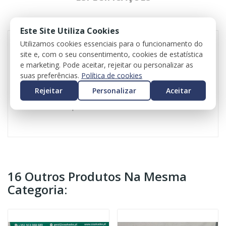
REVIEWS
Este Site Utiliza Cookies
Utilizamos cookies essenciais para o funcionamento do
site e, com o seu consentimento, cookies de estatística
Conjunto de bancos para Seat Leon (5F1)
e marketing. Pode aceitar, rejeitar ou personalizar as
Versão FR
suas preferências.
Política de cookies
3 portas
Rejeitar
Personalizar
Aceitar
Valor do iva incluído
Valor do transporte não incluído
16 Outros Produtos Na Mesma
Categoria: