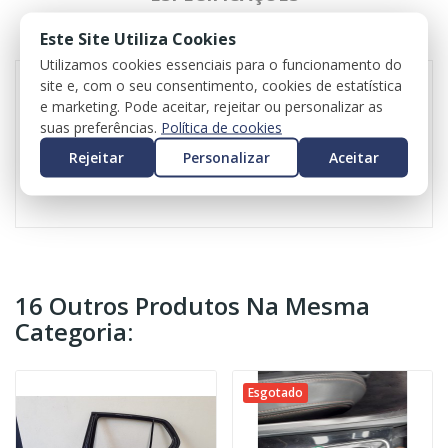
Este Site Utiliza Cookies
REVIEWS
Utilizamos cookies essenciais para o funcionamento do
site e, com o seu consentimento, cookies de estatística
e marketing. Pode aceitar, rejeitar ou personalizar as
Conjunto de bancos para Audi A1(8X1,8XK)
suas preferências.
Política de cookies
Valor do iva incluído
Rejeitar
Personalizar
Aceitar
Valor do transporte não incluído
16 Outros Produtos Na Mesma
Categoria:
Esgotado