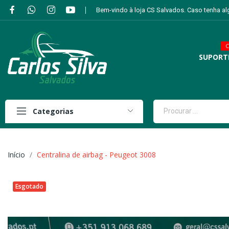
Bem-vindo à loja CS Salvados. Caso tenha a
C
SUPORT
Categorias
Início
Centralina de airbag - Peugeot 3008
Esgotado