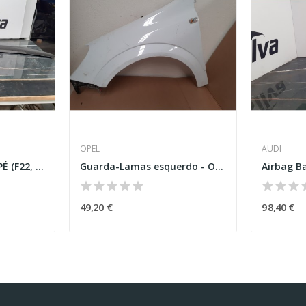
OPEL
AUDI
Aileron – BMW 2 COUPÉ (F22, F87)
Guarda-Lamas esquerdo - Opel Astra H (GTC) Cosmo
49,20 €
98,40 €