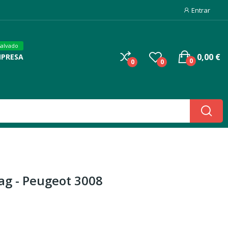
Entrar
salvado
0,00 €
MPRESA
0
0
0
ag - Peugeot 3008