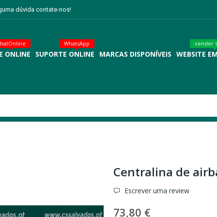
lguma dúvida contate-nos!
hatOnline
WhatsApp
vender 
E ONLINE
SUPORTE ONLINE
MARCAS DISPONÍVEIS
WEBSITE E
Centralina de airb
Escrever uma review
73,80 €