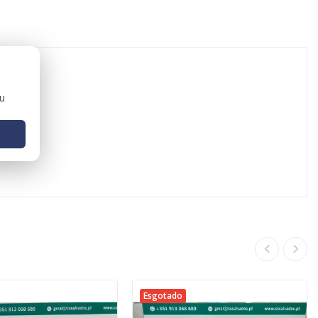
ou
Esgotado