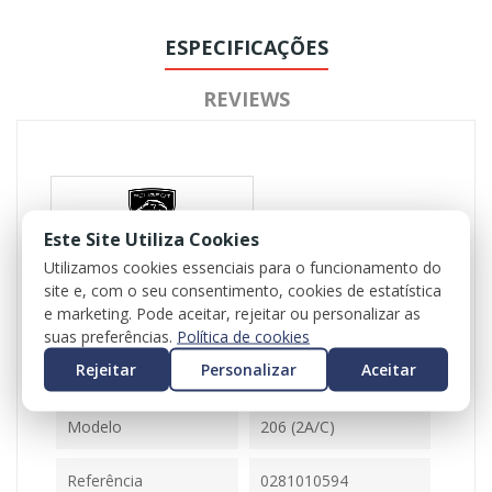
ESPECIFICAÇÕES
REVIEWS
Este Site Utiliza Cookies
Utilizamos cookies essenciais para o funcionamento do
site e, com o seu consentimento, cookies de estatística
Referência
102432
e marketing. Pode aceitar, rejeitar ou personalizar as
Disponível
1 Item
suas preferências.
Política de cookies
Rejeitar
Personalizar
Aceitar
Ficha Informativa
Modelo
206 (2A/C)
Referência
0281010594