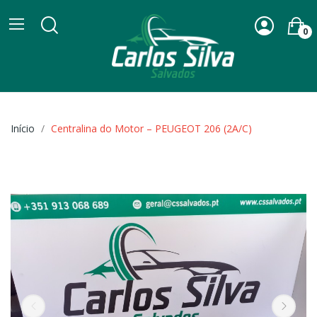
0
Início
Centralina do Motor – PEUGEOT 206 (2A/C)