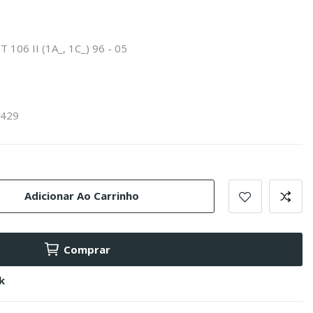
 106 II (1A_, 1C_) 96 - 05
2429
Adicionar Ao Carrinho
Comprar
k