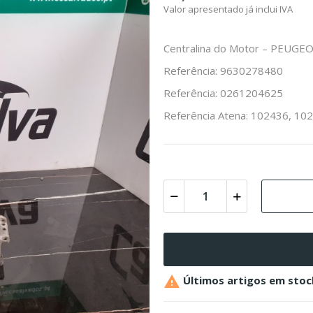
Valor apresentado já inclui IVA
Centralina do Motor – PEUGEOT
Referência: 9630278480
Referência: 0261204625
Referência Atena: 102436, 10

Últimos artigos em stoc