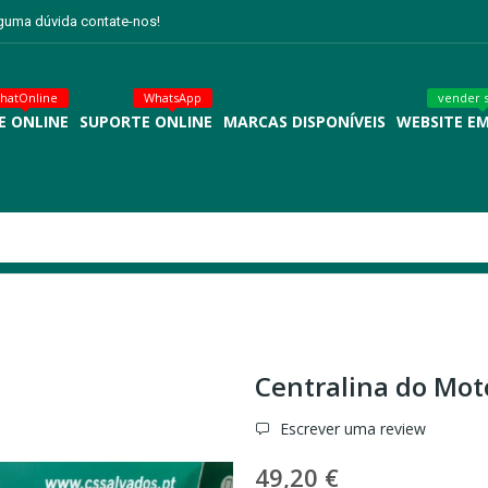
lguma dúvida contate-nos!
hatOnline
WhatsApp
vender 
E ONLINE
SUPORTE ONLINE
MARCAS DISPONÍVEIS
WEBSITE E
Centralina do Moto
Escrever uma review
49,20 €