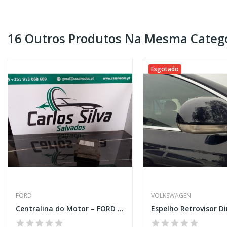
16 Outros Produtos Na Mesma Catego
Esgotado
FORD
VOLKSWAGEN
Centralina do Motor – FORD FIESTA IV (JA_. JB_)