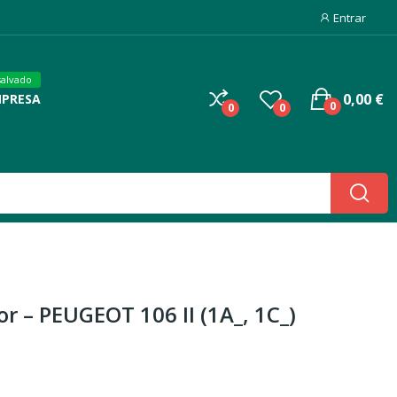
Entrar
salvado
0,00 €
MPRESA
0
0
0
r – PEUGEOT 106 II (1A_, 1C_)