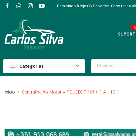
Bem-vindo à loja CS Salvados. Caso tenha a
C
SUPORT
Categorias
Início
Centralina do Motor – PEUGEOT 106 II (1A_, 1C_)