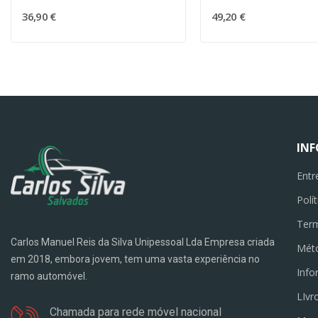
36,90 €
49,20 €
IN
Entr
Polí
Term
Carlos Manuel Reis da Silva Unipessoal Lda Empresa criada
Mét
em 2018, embora jovem, tem uma vasta experiência no
Info
ramo automóvel.
LIvr
Chamada para rede móvel nacional