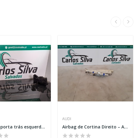
AUDI
Fecho da porta trás esquerda - Seat Leon ST
Airbag de Cortina Direito – AUDI Q7 (4LB)