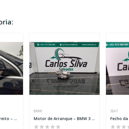
ria:
BMW
SEAT
Espelho Retrovisor Direito – VOLKSWAGEN GOLF VI...
Motor de Arranque – BMW 3 (F30, F80)